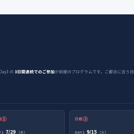
ay3 の
3日間連続でのご参加
が前提のプログラムです。ご都合に合う
程②
日程③
7/29
9/15
（水）
（火）
Y1
DAY1