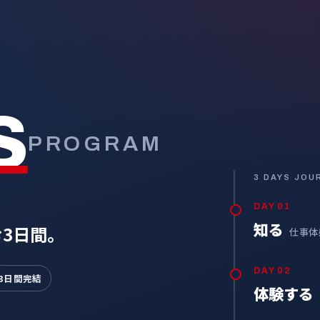
S
PROGRAM
3 DAYS JOU
DAY 01
知る
む3日間。
仕事体
DAY 02
3日間完結
体験する
、