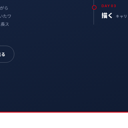
DAY 03
ながら
描く
いたワ
キャリ
成長ス
見る