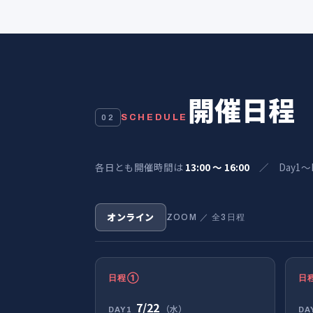
開催日程
SCHEDULE
02
各日とも開催時間は
13:00 〜 16:00
／ Day1〜D
オンライン
ZOOM ／ 全3日程
日程①
日
7/22
（水）
DAY1
DA