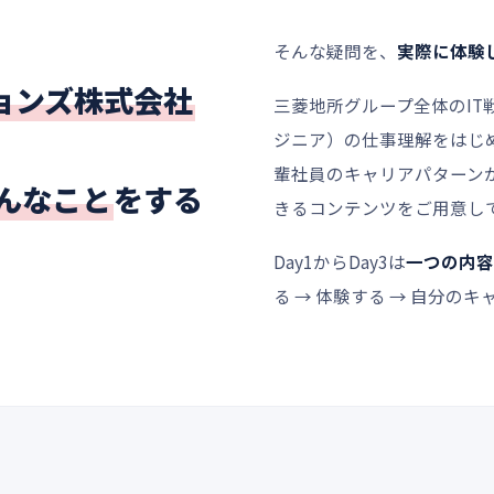
そんな疑問を、
実際に体験
ョンズ株式会社
三菱地所グループ全体のIT
ジニア）の仕事理解をはじ
輩社員のキャリアパターン
んなこと
をする
きるコンテンツをご用意し
Day1からDay3は
一つの内容
る → 体験する → 自分の